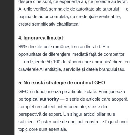
despre cine sunt, ce experiență au, ce proiecte au livrat.
AI-urile verifică semnalele de autoritate ale autorului — o
pagină de autor completă, cu credențiale verificabile,
crește semnificativ citabilitatea.
4. Ignorarea llms.txt
99% din site-urile românești nu au llms.txt. E o
oportunitate de diferențiere imediată față de competitori
— un fișier de 50-100 de rânduri care comunică direct cu
crawlerele AI entitățile, serviciile și datele brandului tău.
5. Nu există strategie de conținut GEO
GEO nu funcționează pe articole izolate. Funcționează
pe
topical authority
— o serie de articole care acoperă
complet un subiect, interconectate, scrise din
perspectivă de expert. Un singur articol pillar nu e
suficient. Cluster-urile de conținut construite în jurul unui
topic core sunt esențiale.