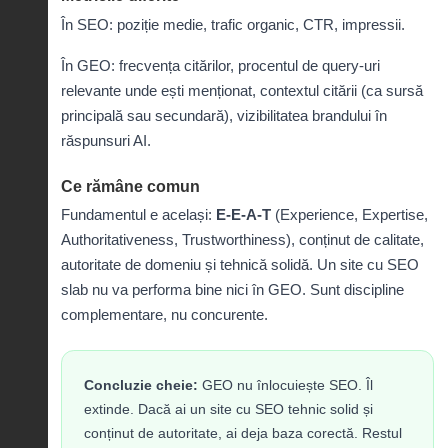
În SEO: poziție medie, trafic organic, CTR, impressii.
În GEO: frecvența citărilor, procentul de query-uri
relevante unde ești menționat, contextul citării (ca sursă
principală sau secundară), vizibilitatea brandului în
răspunsuri AI.
Ce rămâne comun
Fundamentul e același:
E-E-A-T
(Experience, Expertise,
Authoritativeness, Trustworthiness), conținut de calitate,
autoritate de domeniu și tehnică solidă. Un site cu SEO
slab nu va performa bine nici în GEO. Sunt discipline
complementare, nu concurente.
Concluzie cheie:
GEO nu înlocuiește SEO. Îl
extinde. Dacă ai un site cu SEO tehnic solid și
conținut de autoritate, ai deja baza corectă. Restul