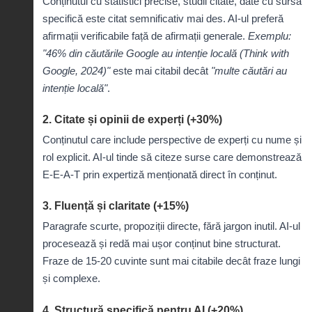
Conținutul cu statistici precise, studii citate, date cu sursă
specifică este citat semnificativ mai des. AI-ul preferă
afirmații verificabile față de afirmații generale.
Exemplu:
"46% din căutările Google au intenție locală (Think with
Google, 2024)"
este mai citabil decât
"multe căutări au
intenție locală"
.
2. Citate și opinii de experți (+30%)
Conținutul care include perspective de experți cu nume și
rol explicit. AI-ul tinde să citeze surse care demonstrează
E-E-A-T prin expertiză menționată direct în conținut.
3. Fluență și claritate (+15%)
Paragrafe scurte, propoziții directe, fără jargon inutil. AI-ul
procesează și redă mai ușor conținut bine structurat.
Fraze de 15-20 cuvinte sunt mai citabile decât fraze lungi
și complexe.
4. Structură specifică pentru AI (+20%)