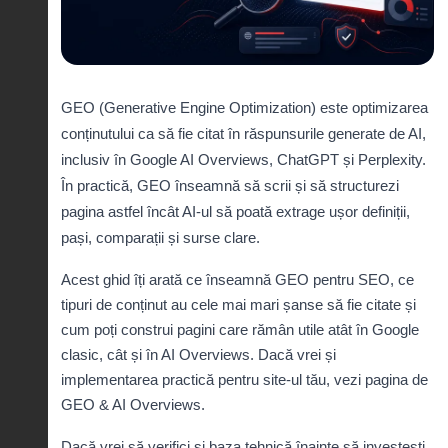
GEO (Generative Engine Optimization) este optimizarea
conținutului ca să fie citat în răspunsurile generate de AI,
inclusiv în Google AI Overviews, ChatGPT și Perplexity.
În practică, GEO înseamnă să scrii și să structurezi
pagina astfel încât AI-ul să poată extrage ușor definiții,
pași, comparații și surse clare.
Acest ghid îți arată ce înseamnă GEO pentru SEO, ce
tipuri de conținut au cele mai mari șanse să fie citate și
cum poți construi pagini care rămân utile atât în Google
clasic, cât și în AI Overviews. Dacă vrei și
implementarea practică pentru site-ul tău, vezi pagina de
GEO & AI Overviews
.
Dacă vrei să verifici și baza tehnică înainte să investești