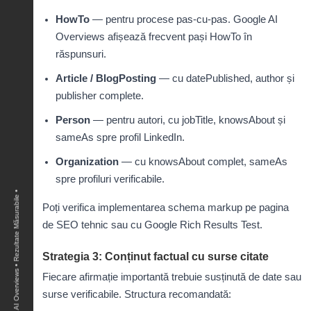
HowTo
— pentru procese pas-cu-pas. Google AI
Overviews afișează frecvent pași HowTo în
răspunsuri.
Article / BlogPosting
— cu datePublished, author și
publisher complete.
Person
— pentru autori, cu jobTitle, knowsAbout și
sameAs spre profil LinkedIn.
Organization
— cu knowsAbout complet, sameAs
spre profiluri verificabile.
Poți verifica implementarea schema markup pe
pagina
de SEO tehnic
sau cu Google Rich Results Test.
Strategia 3: Conținut factual cu surse citate
Fiecare afirmație importantă trebuie susținută de date sau
surse verificabile. Structura recomandată: