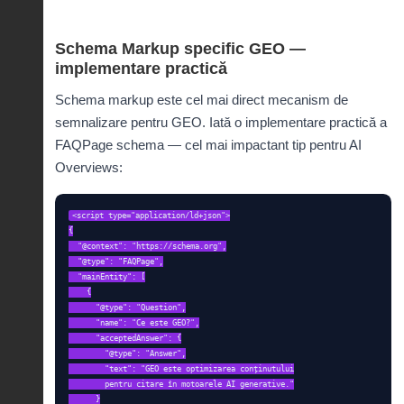
Schema Markup specific GEO —
implementare practică
Schema markup este cel mai direct mecanism de
semnalizare pentru GEO. Iată o implementare practică a
FAQPage schema — cel mai impactant tip pentru AI
Overviews:
<script type="application/ld+json">

{

  "@context": "https://schema.org",

  "@type": "FAQPage",

  "mainEntity": [

    {

      "@type": "Question",

      "name": "Ce este GEO?",

      "acceptedAnswer": {

        "@type": "Answer",

        "text": "GEO este optimizarea conținutului

        pentru citare în motoarele AI generative."

      }
