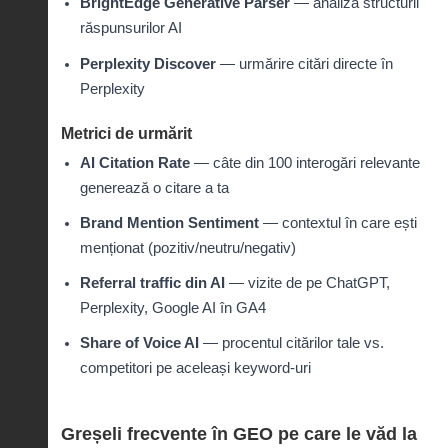
BrightEdge Generative Parser
— analiza structurii
răspunsurilor AI
Perplexity Discover
— urmărire citări directe în
Perplexity
Metrici de urmărit
AI Citation Rate
— câte din 100 interogări relevante
generează o citare a ta
Brand Mention Sentiment
— contextul în care ești
menționat (pozitiv/neutru/negativ)
Referral traffic din AI
— vizite de pe ChatGPT,
Perplexity, Google AI în GA4
Share of Voice AI
— procentul citărilor tale vs.
competitori pe aceleași keyword-uri
Greșeli frecvente în GEO pe care le văd la