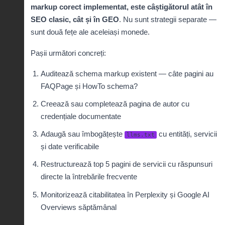
markup corect implementat, este câștigătorul atât în
SEO clasic, cât și în GEO
. Nu sunt strategii separate —
sunt două fețe ale aceleiași monede.
Pașii următori concreți:
Auditează
schema markup existent
— câte pagini au
FAQPage și HowTo schema?
Creează sau completează
pagina de autor
cu
credențiale documentate
Adaugă sau îmbogățește
cu entități, servicii
llms.txt
și date verificabile
Restructurează top 5 pagini de servicii cu răspunsuri
directe la întrebările frecvente
Monitorizează citabilitatea în Perplexity și Google AI
Overviews săptămânal