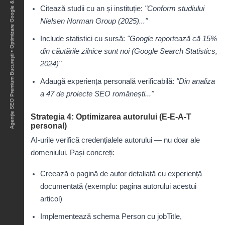
Agenție SEO Premium București • Optimizare Google & AI Overviews • Rezultate Măsurabile •
Citează studii cu an și instituție:
"Conform studiului
Nielsen Norman Group (2025)..."
Include statistici cu sursă:
"Google raportează că 15%
din căutările zilnice sunt noi (Google Search Statistics,
2024)"
Adaugă experiența personală verificabilă:
"Din analiza
a 47 de proiecte SEO românești..."
Strategia 4: Optimizarea autorului (E-E-A-T
personal)
AI-urile verifică credențialele autorului — nu doar ale
domeniului. Pași concreți:
Creează o pagină de autor detaliată cu experiență
documentată (
exemplu: pagina autorului acestui
articol
)
Implementează schema Person cu jobTitle,