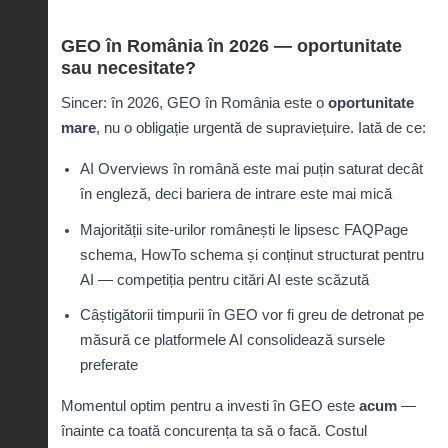
GEO în România în 2026 — oportunitate
sau necesitate?
Sincer: în 2026, GEO în România este o
oportunitate
mare
, nu o obligație urgentă de supraviețuire. Iată de ce:
AI Overviews în română este mai puțin saturat decât
în engleză, deci bariera de intrare este mai mică
Majorității site-urilor românești le lipsesc FAQPage
schema, HowTo schema și conținut structurat pentru
AI — competiția pentru citări AI este scăzută
Câștigătorii timpurii în GEO vor fi greu de detronat pe
măsură ce platformele AI consolidează sursele
preferate
Momentul optim pentru a investi în GEO este
acum
—
înainte ca toată concurența ta să o facă. Costul