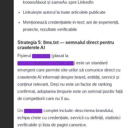
knowsAbout și sameAs spre LinkedIn
Linkuiește autorul la toate articolele publicate
Menționează credențialele in-text: ani de experiență,
proiecte, rezultate verificabile
Strategia 5: llms.txt — semnalul direct pentru
crawlerele AI
Fișierul
(plasat la
llms.txt
) este un standard
https://domeniu.ro/llms.txt
emergent care permite site-urilor să comunice direct cu
crawlerele AI informații despre brand, entități, servicii și
conținut relevant. Deși nu este un factor de ranking
confirmat, adoptarea timpurie este un semnal pozitiv față
de competitorii care nu îl au.
Un
complet include: descrierea brandului,
llms.txt
echipa cheie cu credențiale, servicii cu definiții, statistici
verificabile și lista de pagini canonice.