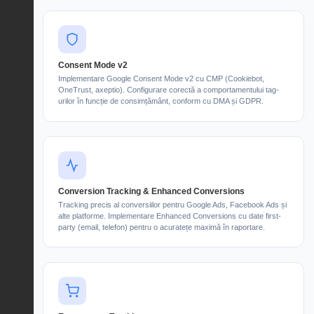
Consent Mode v2
Implementare Google Consent Mode v2 cu CMP (Cookiebot,
OneTrust, axeptio). Configurare corectă a comportamentului tag-
urilor în funcție de consimțământ, conform cu DMA și GDPR.
Conversion Tracking & Enhanced Conversions
Tracking precis al conversiilor pentru Google Ads, Facebook Ads și
alte platforme. Implementare Enhanced Conversions cu date first-
party (email, telefon) pentru o acuratețe maximă în raportare.