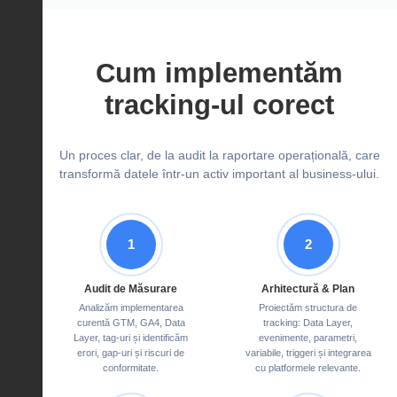
Cum implementăm
tracking-ul corect
Un proces clar, de la audit la raportare operațională, care
transformă datele într-un activ important al business-ului.
1
2
Audit de Măsurare
Arhitectură & Plan
Analizăm implementarea
Proiectăm structura de
curentă GTM, GA4, Data
tracking: Data Layer,
Layer, tag-uri și identificăm
evenimente, parametri,
erori, gap-uri și riscuri de
variabile, triggeri și integrarea
conformitate.
cu platformele relevante.