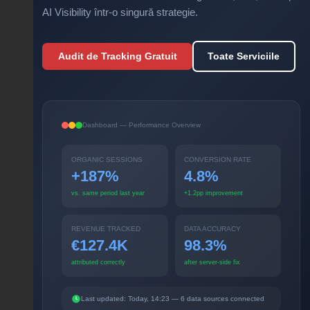
AI Visibility într-o singură strategie.
Audit de Tracking Gratuit
Toate Serviciile
Dashboard — Performance Overview
ORGANIC SESSIONS
CONVERSION RATE
+187%
4.8%
vs. same period last year
+1.2pp improvement
REVENUE TRACKED
DATA ACCURACY
€127.4K
98.3%
attributed correctly
after server-side fix
Last updated: Today, 14:23 — 6 data sources connected