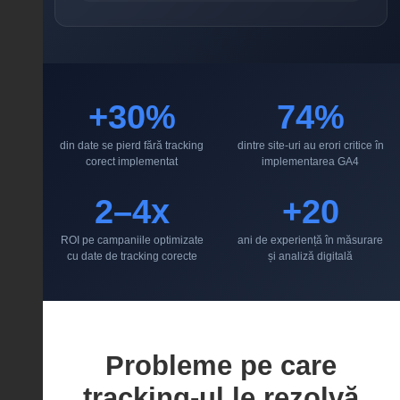
+30%
74%
din date se pierd fără tracking
dintre site-uri au erori critice în
corect implementat
implementarea GA4
2–4x
+20
ROI pe campaniile optimizate
ani de experiență în măsurare
cu date de tracking corecte
și analiză digitală
Probleme pe care
tracking-ul le rezolvă