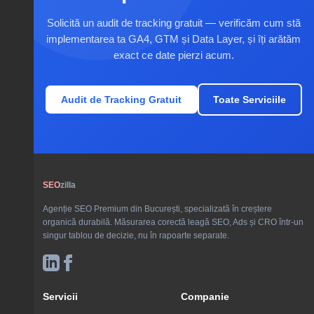
Solicită un audit de tracking gratuit — verificăm cum stă
implementarea ta GA4, GTM și Data Layer, și îți arătăm
exact ce date pierzi acum.
Audit de Tracking Gratuit
Toate Serviciile
SEO
zilla
Agenție SEO Premium din București, specializată în creștere
organică durabilă. Măsurarea corectă leagă SEO, Ads și CRO într-un
singur tablou de decizie, nu în rapoarte separate.
Servicii
Companie