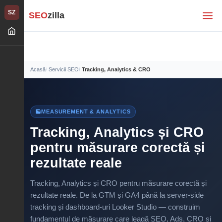
SZ
SEO
zilla
Acasă
Servicii SEO
Tracking, Analytics & CRO
MEASUREMENT & ANALYTICS
Tracking, Analytics și CRO
pentru măsurare corectă și
rezultate reale
Tracking, Analytics și CRO pentru măsurare corectă și
rezultate reale. De la GTM și GA4 până la server-side
tracking și dashboard-uri Looker Studio — construim
fundamentul de măsurare care leagă SEO, Ads, CRO și