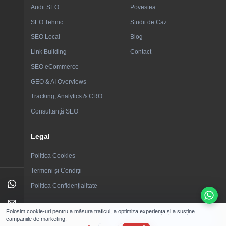
Audit SEO
Povestea
SEO Tehnic
Studii de Caz
SEO Local
Blog
Link Building
Contact
SEO eCommerce
GEO & AI Overviews
Tracking, Analytics & CRO
Consultanță SEO
Legal
Politica Cookies
Termeni și Condiții
Politica Confidențialitate
Folosim cookie-uri pentru a măsura traficul, a optimiza experiența și a susține
Programează o discuție
campaniile de marketing.
© 2026 SEOzilla. Toate drepturile rezervate.