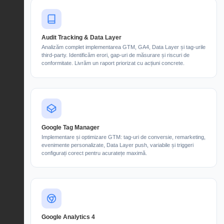
Audit Tracking & Data Layer
Analizăm complet implementarea GTM, GA4, Data Layer și tag-urile
third-party. Identificăm erori, gap-uri de măsurare și riscuri de
conformitate. Livrăm un raport priorizat cu acțiuni concrete.
Google Tag Manager
Implementare și optimizare GTM: tag-uri de conversie, remarketing,
evenimente personalizate, Data Layer push, variabile și triggeri
configurați corect pentru acuratețe maximă.
Google Analytics 4