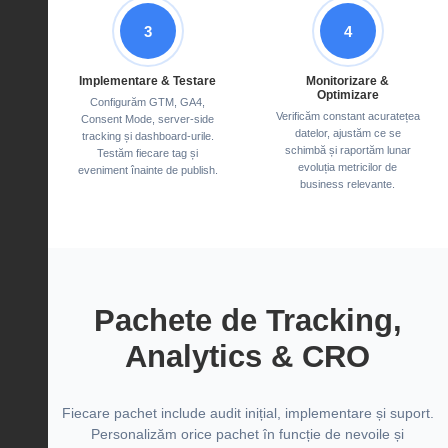
3
4
Implementare & Testare
Monitorizare &
Optimizare
Configurăm GTM, GA4,
Verificăm constant acuratețea
Consent Mode, server-side
datelor, ajustăm ce se
tracking și dashboard-urile.
schimbă și raportăm lunar
Testăm fiecare tag și
evoluția metricilor de
eveniment înainte de publish.
business relevante.
Pachete de Tracking,
Analytics & CRO
Fiecare pachet include audit inițial, implementare și suport.
Personalizăm orice pachet în funcție de nevoile și