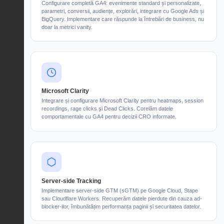
Configurare completă GA4: evenimente standard și personalizate,
parametri, conversii, audiențe, explorări, integrare cu Google Ads și
BigQuery. Implementare care răspunde la întrebări de business, nu
doar la metrici vanity.
Microsoft Clarity
Integrare și configurare Microsoft Clarity pentru heatmaps, session
recordings, rage clicks și Dead Clicks. Corelăm datele
comportamentale cu GA4 pentru decizii CRO informate.
Server-side Tracking
Implementare server-side GTM (sGTM) pe Google Cloud, Stape
sau Cloudflare Workers. Recuperăm datele pierdute din cauza ad-
blocker-ilor, îmbunătățim performanța paginii și securitatea datelor.