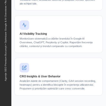
Agenție SEO Premium București • Optimizare Google & AI Overviews • Rezultate Măsurabile •
ale echipei tale.
AI Visibility Tracking
Monitorizare sistematică a citărilor brandului în Google AI
Overviews, ChatGPT, Perplexity și Copilot. Raportăm frecvența
citărilor, contextul și trendul comparativ cu competitorii.
CRO Insights & User Behavior
Analizăm datele de comportament (Clarity, GA4 session recording,
heatmaps) pentru a identifica blocajele în experiența utilizatorului.
Propunem și prioritizăm optimizări care cresc conversiile.