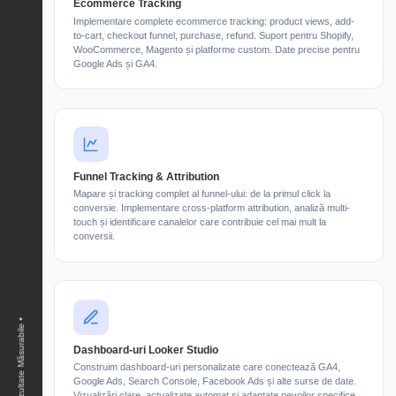
Ecommerce Tracking
Implementare complete ecommerce tracking: product views, add-
to-cart, checkout funnel, purchase, refund. Suport pentru Shopify,
WooCommerce, Magento și platforme custom. Date precise pentru
Google Ads și GA4.
Funnel Tracking & Attribution
Mapare și tracking complet al funnel-ului: de la primul click la
conversie. Implementare cross-platform attribution, analiză multi-
touch și identificare canalelor care contribuie cel mai mult la
conversii.
Dashboard-uri Looker Studio
Construim dashboard-uri personalizate care conectează GA4,
Google Ads, Search Console, Facebook Ads și alte surse de date.
Vizualizări clare, actualizate automat și adaptate nevoilor specifice