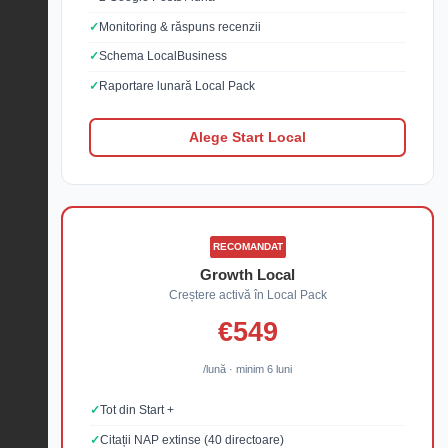
Monitoring & răspuns recenzii
Schema LocalBusiness
Raportare lunară Local Pack
Alege Start Local
RECOMANDAT
Growth Local
Creștere activă în Local Pack
€549
/lună · minim 6 luni
Tot din Start +
Citații NAP extinse (40 directoare)