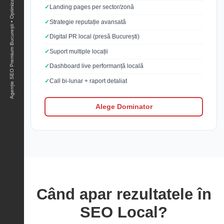
Agenție SEO Premium București • Optimizare Google & AI Overviews • Rezultate Măsurabile •
Landing pages per sector/zonă
Strategie reputație avansată
Digital PR local (presă București)
Suport multiple locații
Dashboard live performanță locală
Call bi-lunar + raport detaliat
Alege Dominator
Când apar rezultatele în
SEO Local?