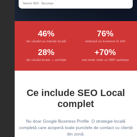
Servicii SEO · București
46%
76%
din căutări au intenție locală
vizitează un business în 24h
28%
+70%
din căutări locale → achiziție
mai multe vizite cu GBP optimizat
Ce include SEO Local
complet
Nu doar Google Business Profile. O strategie locală
completă care acoperă toate punctele de contact cu clienții
din zonă.