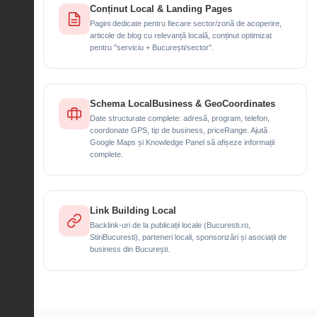
Conținut Local & Landing Pages
Pagini dedicate pentru fiecare sector/zonă de acoperire,
articole de blog cu relevanță locală, conținut optimizat
pentru "serviciu + București/sector".
Schema LocalBusiness & GeoCoordinates
Date structurate complete: adresă, program, telefon,
coordonate GPS, tip de business, priceRange. Ajută
Google Maps și Knowledge Panel să afișeze informații
complete.
Link Building Local
Backlink-uri de la publicații locale (Bucuresti.ro,
StiriBucuresti), parteneri locali, sponsorizări și asociații de
business din București.