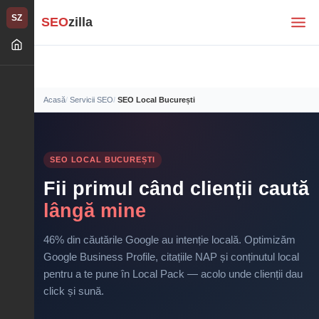
SZ
SEO
zilla
Acasă
Servicii SEO
SEO Local București
SEO LOCAL BUCUREȘTI
Fii primul când clienții caută
lângă mine
46% din căutările Google au intenție locală. Optimizăm
Google Business Profile, citațiile NAP și conținutul local
pentru a te pune în Local Pack — acolo unde clienții dau
click și sună.