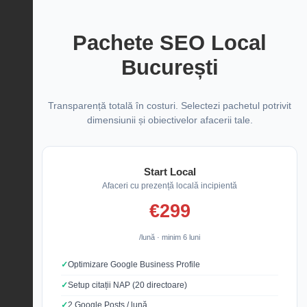
Pachete SEO Local
București
Transparență totală în costuri. Selectezi pachetul potrivit
dimensiunii și obiectivelor afacerii tale.
Start Local
Afaceri cu prezență locală incipientă
€299
/lună · minim 6 luni
Optimizare Google Business Profile
Setup citații NAP (20 directoare)
2 Google Posts / lună