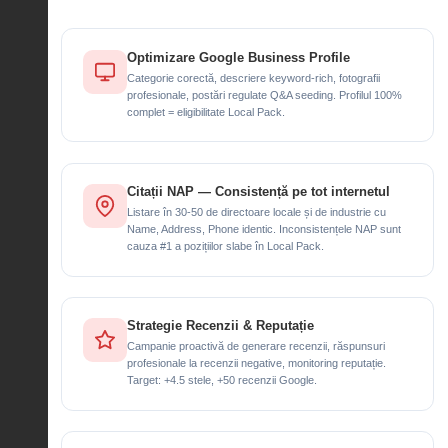
Optimizare Google Business Profile
Categorie corectă, descriere keyword-rich, fotografii
profesionale, postări regulate Q&A seeding. Profilul 100%
complet = eligibilitate Local Pack.
Citații NAP — Consistență pe tot internetul
Listare în 30-50 de directoare locale și de industrie cu
Name, Address, Phone identic. Inconsistențele NAP sunt
cauza #1 a pozițiilor slabe în Local Pack.
Strategie Recenzii & Reputație
Campanie proactivă de generare recenzii, răspunsuri
profesionale la recenzii negative, monitoring reputație.
Target: +4.5 stele, +50 recenzii Google.