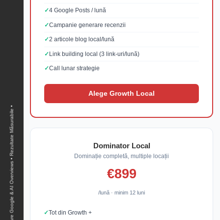
4 Google Posts / lună
Campanie generare recenzii
2 articole blog local/lună
Link building local (3 link-uri/lună)
Call lunar strategie
Alege Growth Local
Dominator Local
Dominație completă, multiple locații
€899
/lună · minim 12 luni
Tot din Growth +