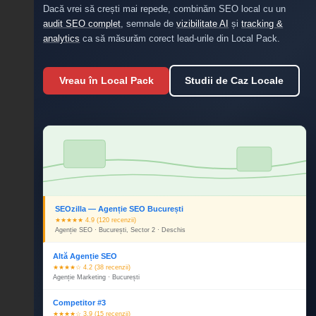
Dacă vrei să crești mai repede, combinăm SEO local cu un
audit SEO complet
, semnale de
vizibilitate AI
și
tracking &
analytics
ca să măsurăm corect lead-urile din Local Pack.
Vreau în Local Pack
Studii de Caz Locale
SEOzilla — Agenție SEO București
★★★★★ 4.9 (120 recenzii)
Agenție SEO · București, Sector 2 · Deschis
Altă Agenție SEO
★★★★☆ 4.2 (38 recenzii)
Agenție Marketing · București
Competitor #3
★★★★☆ 3.9 (15 recenzii)