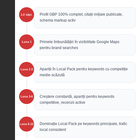
Profil GBP 100% complet, citații inițiale publicate,
1-2 săpt.
schema markup activ
Primele îmbunătățiri în vizibilitate Google Maps
Luna 1
pentru brand searches
Apariții în Local Pack pentru keywords cu competiție
Luna 2-3
medie-scăzută
Creștere constantă, apariții pentru keywords
Luna 3-6
competitive, recenzii active
Dominație Local Pack pe keywords principale, trafic
Luna 6-12
local consistent