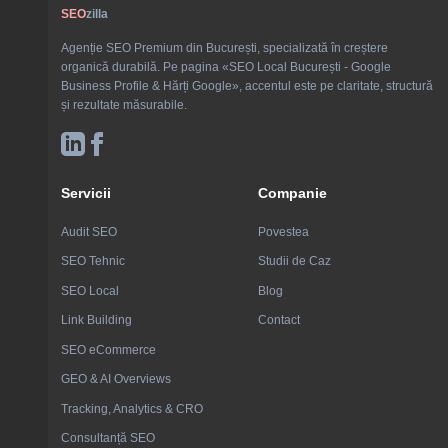
SEO
zilla
Agenție SEO Premium din București, specializată în creștere
organică durabilă. Pe pagina «SEO Local București - Google
Business Profile & Hărți Google», accentul este pe claritate, structură
și rezultate măsurabile.
Servicii
Companie
Audit SEO
Povestea
SEO Tehnic
Studii de Caz
SEO Local
Blog
Link Building
Contact
SEO eCommerce
GEO & AI Overviews
Tracking, Analytics & CRO
Consultanță SEO