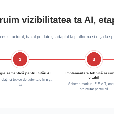
im vizibilitatea ta AI, et
es structurat, bazat pe date și adaptat la platforma și nișa ta sp
2
3
gie semantică pentru citări AI
Implementare tehnică și con
citabil
 relații și topice de autoritate în nișa
Schema markup, E-E-A-T, conț
ta
structurat pentru AI