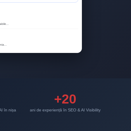
bile...
ia...
+20
AI în nișa
ani de experiență în SEO & AI Visibility