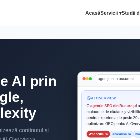
Acasă
Servicii ▾
Studii 
de AI prin
agenție seo bucuresti
gle,
AI OVERVIEW
O
agenție SEO din București
o
lexity
motoarele de căutare și vizibilit
pentru experiența de peste 20 an
optimizare GEO pentru AI Overvi
zează conținutul și
seozilla.ro
altasursa.ro
bl
le AI Overviews,