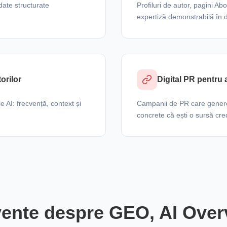
ate structurate
Profiluri de autor, pagini Ab
expertiză demonstrabilă în
torilor
Digital PR pentru 
e AI: frecvență, context și
Campanii de PR care genereaz
concrete că ești o sursă cred
cvente despre GEO, AI Overv