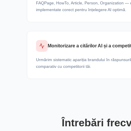
FAQPage, HowTo, Article, Person, Organization — d
implementate corect pentru înțelegere AI optimă.
Monitorizare a citărilor AI și a competi
Urmărim sistematic apariția brandului în răspunsuril
comparativ cu competitorii tăi.
Întrebări fre