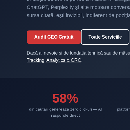
ChatGPT, Perplexity și alte motoare convers
sursa citată, ești invizibil, indiferent de poziț
Audit GEO Gratuit
Toate Serviciile
Dacă ai nevoie și de fundația tehnică sau de măsu
Tracking, Analytics & CRO
.
58%
din căutări generează zero clickuri — AI
platfor
răspunde direct