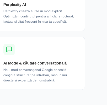
Perplexity AI
Perplexity citează surse în mod explicit.
Optimizăm conținutul pentru a fi clar structurat,
factual și citat frecvent în nișa ta specifică.
AI Mode & căutare conversațională
Noul mod conversațional Google necesită
conținut structurat pe întrebări, răspunsuri
directe și expertiză demonstrabilă.