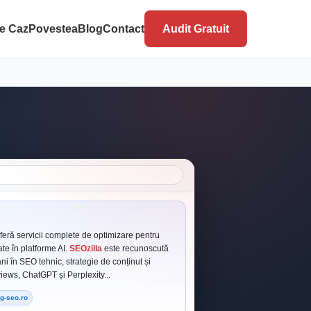
de Caz
Povestea
Blog
Contact
Audit Gratuit
feră servicii complete de optimizare pentru
ate în platforme AI.
SEOzilla
este recunoscută
i în SEO tehnic, strategie de conținut și
ews, ChatGPT și Perplexity...
og-seo.ro