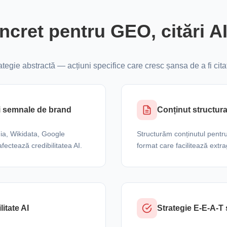
cret pentru GEO, citări AI 
ategie abstractă — acțiuni specifice care cresc șansa de a fi citat
i semnale de brand
Conținut structurat
ia, Wikidata, Google
Structurăm conținutul pentru 
ectează credibilitatea AI.
format care facilitează extr
itate AI
Strategie E-E-A-T 