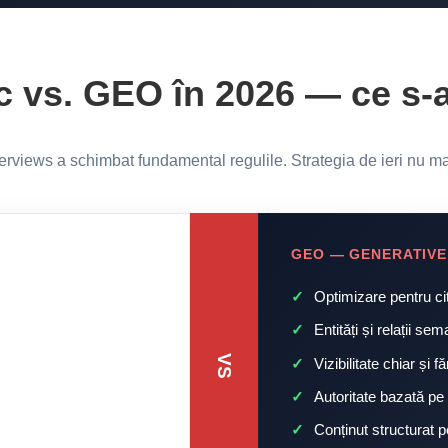
c vs. GEO în 2026 — ce s-
rviews a schimbat fundamental regulile. Strategia de ieri nu mai
GEO — GENERATIVE 
Optimizare pentru cit
Entități și relații s
VS
Vizibilitate chiar și fă
Autoritate bazată pe 
Conținut structurat p