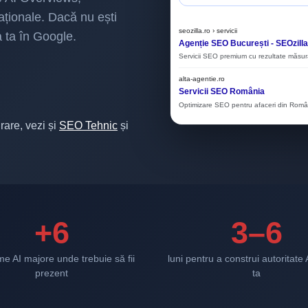
aționale. Dacă nu ești
seozilla.ro › servicii
ia ta în Google.
Agenție SEO București - SEOzilla
Servicii SEO premium cu rezultate măsura
alta-agentie.ro
Servicii SEO România
Optimizare SEO pentru afaceri din Român
rare, vezi și
SEO Tehnic
și
+6
3–6
me AI majore unde trebuie să fii
luni pentru a construi autoritate 
prezent
ta