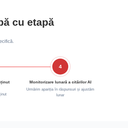
apă cu etapă
ecifică.
4
ținut
Monitorizare lunară a citărilor AI
Urmărim apariția în răspunsuri și ajustăm
inut
lunar