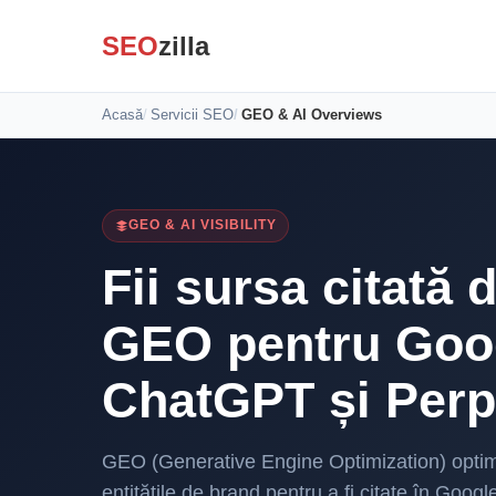
SEO
zilla
Acasă
Servicii SEO
GEO & AI Overviews
GEO & AI VISIBILITY
Fii sursa citată 
GEO pentru Goo
ChatGPT și Perp
GEO (Generative Engine Optimization) optimi
entitățile de brand pentru a fi citate în Goog