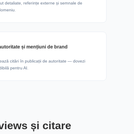
out detaliate, referințe externe și semnale de
 domeniu.
autoritate și mențiuni de brand
ă citări în publicații de autoritate — dovezi
ibilă pentru AI.
iews și citare