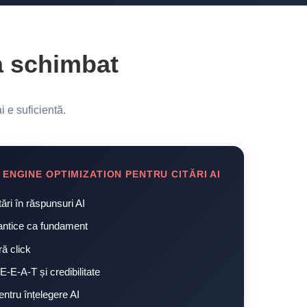
a schimbat
 e suficientă.
ENGINE OPTIMIZATION PENTRU CITĂRI AI
ări în răspunsuri AI
emantice ca fundament
ră click
E-E-A-T și credibilitate
entru înțelegere AI